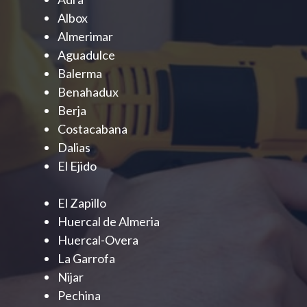
Albox
Almerimar
Aguadulce
Balerma
Benahadux
Berja
Costacabana
Dalias
El Ejido
El Zapillo
Huercal de Almeria
Huercal-Overa
La Garrofa
Nijar
Pechina