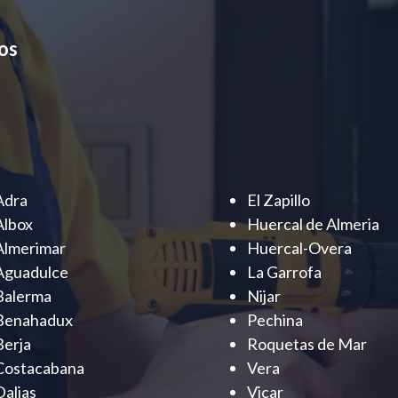
os
Adra
El Zapillo
Albox
Huercal de Almeria
Almerimar
Huercal-Overa
Aguadulce
La Garrofa
Balerma
Nijar
Benahadux
Pechina
Berja
Roquetas de Mar
Costacabana
Vera
Dalias
Vicar