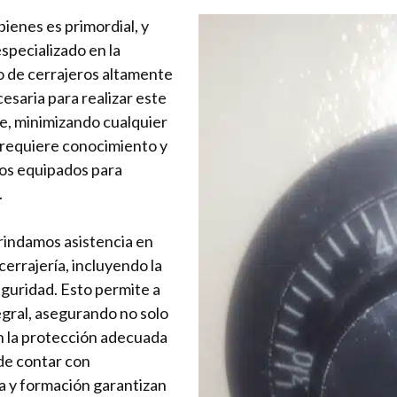
 bienes es primordial, y
specializado en la
o de cerrajeros altamente
esaria para realizar este
te, minimizando cualquier
a requiere conocimiento y
mos equipados para
.
brindamos asistencia en
errajería, incluyendo la
eguridad. Esto permite a
egral, asegurando no solo
én la protección adecuada
 de contar con
ia y formación garantizan