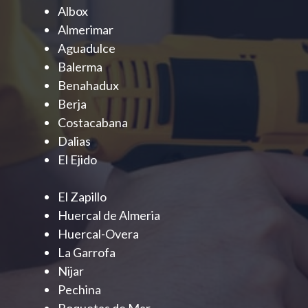
Albox
Almerimar
Aguadulce
Balerma
Benahadux
Berja
Costacabana
Dalias
El Ejido
El Zapillo
Huercal de Almeria
Huercal-Overa
La Garrofa
Nijar
Pechina