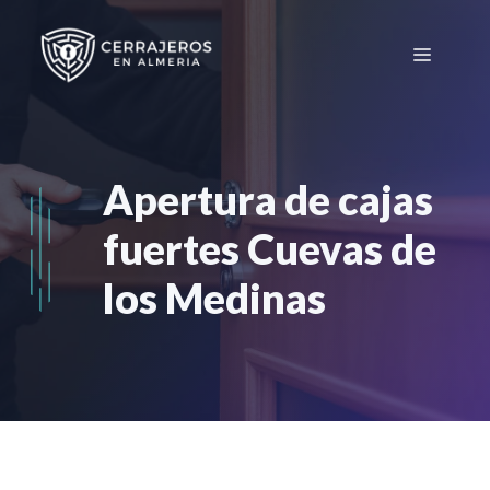
Saltar
al
Menú
contenido
Apertura de cajas
fuertes Cuevas de
los Medinas