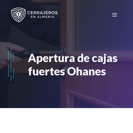
Saltar
al
Menú
contenido
Apertura de cajas
fuertes Ohanes