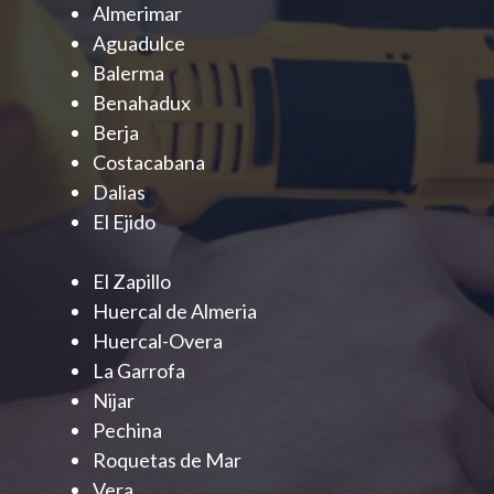
Almerimar
Aguadulce
Balerma
Benahadux
Berja
Costacabana
Dalias
El Ejido
El Zapillo
Huercal de Almeria
Huercal-Overa
La Garrofa
Nijar
Pechina
Roquetas de Mar
Vera