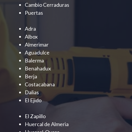
Cambio Cerraduras
Puertas
Adra
Albox
Almerimar
Aguadulce
Balerma
Benahadux
Berja
Costacabana
Dalias
El Ejido
El Zapillo
Huercal de Almeria
Huercal-Overa