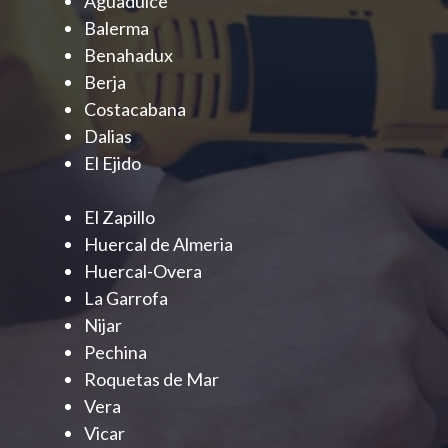
Aguadulce
Balerma
Benahadux
Berja
Costacabana
Dalias
El Ejido
El Zapillo
Huercal de Almeria
Huercal-Overa
La Garrofa
Nijar
Pechina
Roquetas de Mar
Vera
Vicar