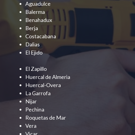
Aguadulce
Balerma
Benahadux
Berja
Costacabana
Dalias
El Ejido
El Zapillo
Huercal de Almeria
Huercal-Overa
La Garrofa
Nijar
Pechina
Roquetas de Mar
Vera
Vicar