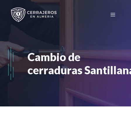
Saltar
al
Menú
contenido
Cambio de
cerraduras Santilla