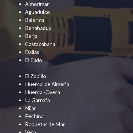
Almerimar
Aguadulce
Balerma
Benahadux
Berja
Costacabana
Dalias
El Ejido
El Zapillo
Huercal de Almeria
Huercal-Overa
La Garrofa
Nijar
Pechina
Roquetas de Mar
Vera