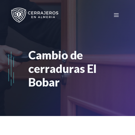
Saltar
al
Menú
contenido
Cambio de
cerraduras El
Bobar