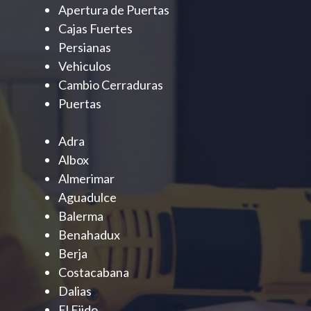
Apertura de Puertas
Cajas Fuertes
Persianas
Vehiculos
Cambio Cerraduras
Puertas
Adra
Albox
Almerimar
Aguadulce
Balerma
Benahadux
Berja
Costacabana
Dalias
El Ejido