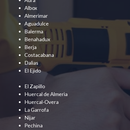
Adra
Albox
Almerimar
Aguadulce
Balerma
Benahadux
Berja
Costacabana
Dalias
El Ejido
El Zapillo
Huercal de Almeria
Huercal-Overa
La Garrofa
Nijar
Pechina