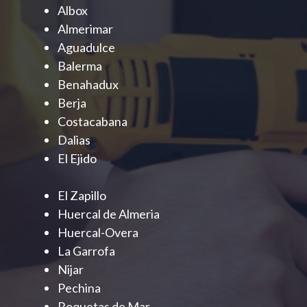
Albox
Almerimar
Aguadulce
Balerma
Benahadux
Berja
Costacabana
Dalias
El Ejido
El Zapillo
Huercal de Almeria
Huercal-Overa
La Garrofa
Nijar
Pechina
Roquetas de Mar