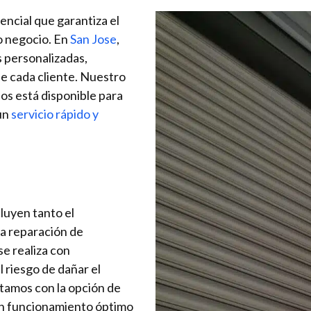
encial que garantiza el
o negocio. En
San Jose
,
 personalizadas,
de cada cliente. Nuestro
os está disponible para
un
servicio rápido y
luyen tanto el
a reparación de
e realiza con
 riesgo de dañar el
tamos con la opción de
un funcionamiento óptimo