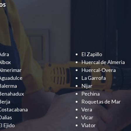
os
Adra
El Zapillo
Albox
Huercal de Almeria
Almerimar
Huercal-Overa
Aguadulce
La Garrofa
Balerma
Nijar
Benahadux
Pechina
Berja
Roquetas de Mar
Costacabana
Vera
Dalias
Vicar
El Ejido
Viator