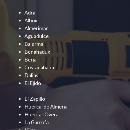
Adra
Albox
Almerimar
Aguadulce
Balerma
Benahadux
Berja
Costacabana
Dalias
El Ejido
El Zapillo
Huercal de Almeria
Huercal-Overa
La Garrofa
Nijar