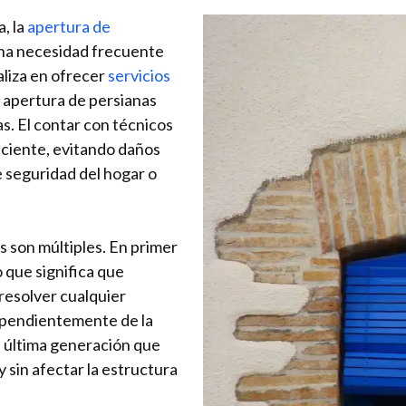
, la
apertura de
na necesidad frecuente
liza en ofrecer
servicios
a apertura de persianas
. El contar con técnicos
ficiente, evitando daños
e seguridad del hogar o
s son múltiples. En primer
o que significa que
resolver cualquier
ependientemente de la
e última generación que
y sin afectar la estructura