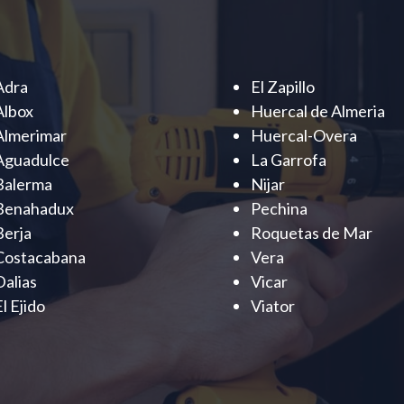
Adra
El Zapillo
Albox
Huercal de Almeria
Almerimar
Huercal-Overa
Aguadulce
La Garrofa
Balerma
Nijar
Benahadux
Pechina
Berja
Roquetas de Mar
Costacabana
Vera
Dalias
Vicar
El Ejido
Viator