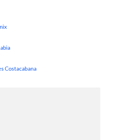
Enix
habia
tes Costacabana