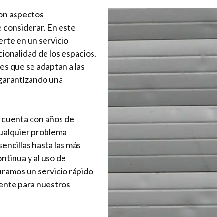
son aspectos
 considerar. En este
erte en un servicio
cionalidad de los espacios.
s que se adaptan a las
 garantizando una
a cuenta con años de
cualquier problema
encillas hasta las más
ntinua y al uso de
ramos un servicio rápido
iente para nuestros