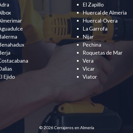
Adra
El Zapillo
Albox
Huercal de Almeria
Almerimar
Huercal-Overa
Aguadulce
La Garrofa
Balerma
Nijar
Benahadux
Pechina
Berja
Roquetas de Mar
Costacabana
Vera
Dalias
Vicar
El Ejido
Viator
© 2026 Cerrajeros en Almería