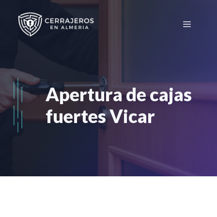
Saltar
al
Menú
contenido
Apertura de cajas
fuertes Vicar