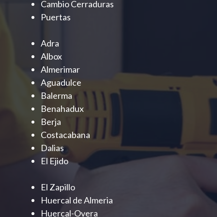
Cambio Cerraduras
Puertas
Adra
Albox
Almerimar
Aguadulce
Balerma
Benahadux
Berja
Costacabana
Dalias
El Ejido
El Zapillo
Huercal de Almeria
Huercal-Overa