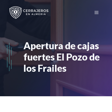
Saltar
al
Menú
contenido
Apertura de cajas
fuertes El Pozo de
los Frailes