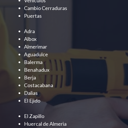
Vehiculos
Cambio Cerraduras
Puertas
Adra
Albox
Almerimar
Aguadulce
Balerma
Benahadux
Berja
Costacabana
Dalias
El Ejido
El Zapillo
Huercal de Almeria