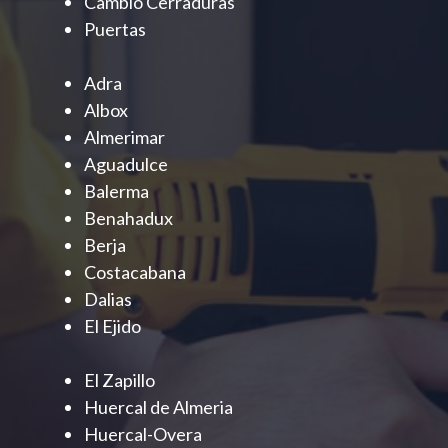
Cambio Cerraduras
Puertas
Adra
Albox
Almerimar
Aguadulce
Balerma
Benahadux
Berja
Costacabana
Dalias
El Ejido
El Zapillo
Huercal de Almeria
Huercal-Overa