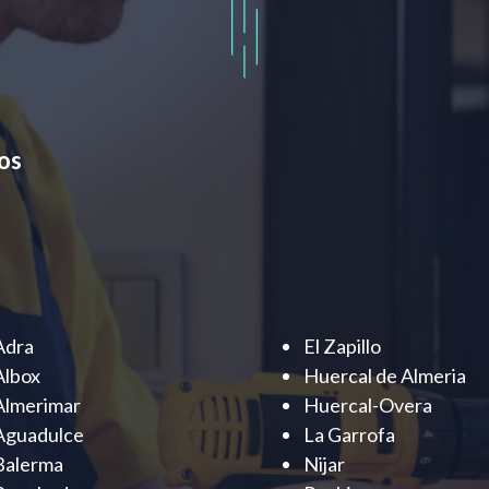
os
Adra
El Zapillo
Albox
Huercal de Almeria
Almerimar
Huercal-Overa
Aguadulce
La Garrofa
Balerma
Nijar