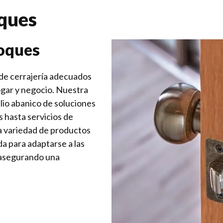
oques
coques
s de cerrajería adecuados
ogar y negocio. Nuestra
lio abanico de soluciones
s hasta servicios de
a variedad de productos
a para adaptarse a las
 asegurando una